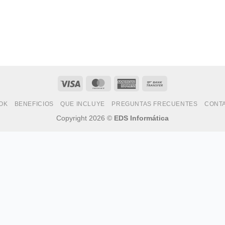
Visa
MasterCard
American
Bank
Express
Transfer
OK
BENEFICIOS
QUE INCLUYE
PREGUNTAS FRECUENTES
CONT
Copyright 2026 ©
EDS Informática