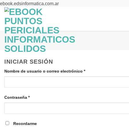
Saltar
ebook.edsinformatica.com.ar
al
contenido
EBOOK
BENEFICIOS
QUE
INICIAR SESIÓN
Requerido
Nombre de usuario o correo electrónico
*
Requerido
Contraseña
*
Recordarme