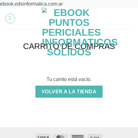
Saltar
ebook.edsinformatica.com.ar
al
contenido
CARRITO DE COMPRAS
Tu carrito está vacío.
VOLVER A LA TIENDA
Visa
MasterCard
American
Bank