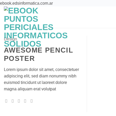
Saltar
ebook.edsinformatica.com.ar
al
contenido
EBOOK
BENEFICIOS
QUE
Design
AWESOME PENCIL
POSTER
Lorem ipsum dolor sit amet, consectetuer
adipiscing elit, sed diam nonummy nibh
euismod tincidunt ut laoreet dolore
magna aliquam erat volutpat