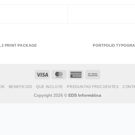
L3 PRINT PACKAGE
PORTFOLIO TYPOGR
Visa
MasterCard
American
Bank
Express
Transfer
OK
BENEFICIOS
QUE INCLUYE
PREGUNTAS FRECUENTES
CONT
Copyright 2026 ©
EDS Informática